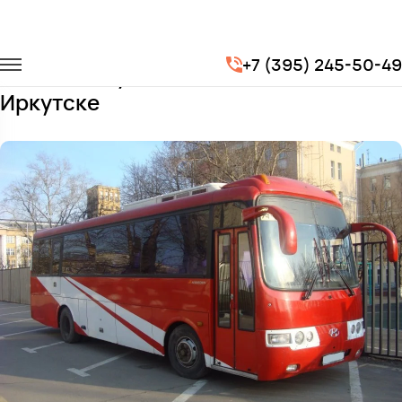
Главная
Автопарк
Автобусы
Hyundai Aero
+7 (395) 245-50-49
Заказать Hyundai Aero с водителем в
Иркутске