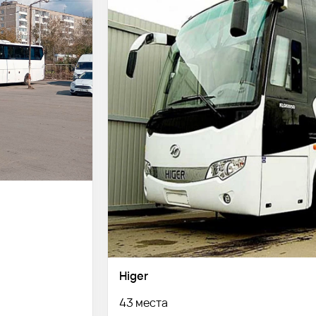
Higer
43 места