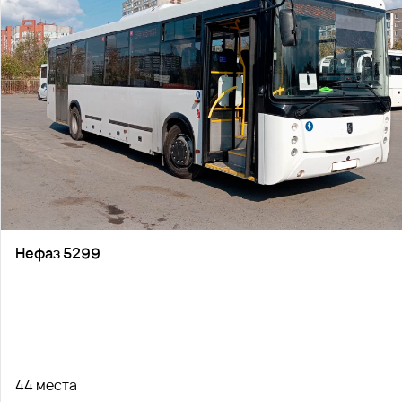
Нефаз 5299
44 места