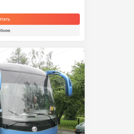
итать
бнее