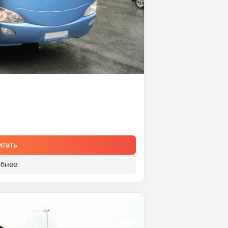
итать
бнее