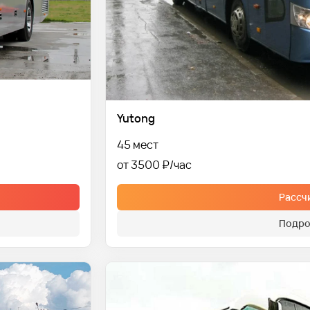
Yutong
45 мест
от 3500 ₽
Рассч
Подро