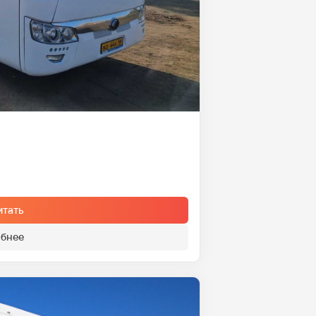
итать
бнее