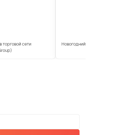
 торговой сети
Новогодний корпоратив компании И
Group)