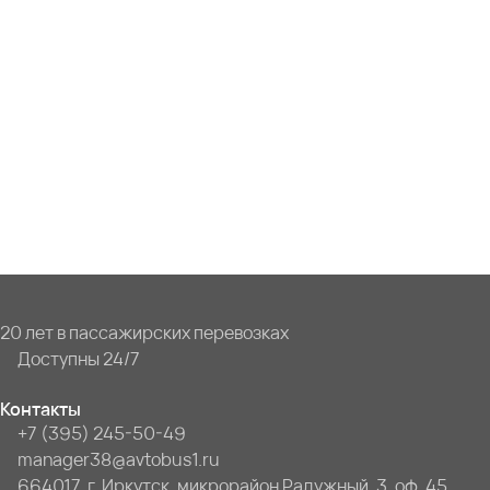
20 лет в пассажирских перевозках
Доступны 24/7
Контакты
+7 (395) 245-50-49
manager38@avtobus1.ru
664017, г. Иркутск, микрорайон Радужный, 3, оф. 45