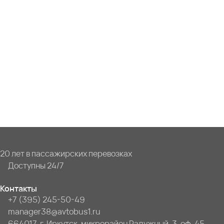
20 лет в пассажирских перевозках
Доступны 24/7
Контакты
+7 (395) 245-50-49
manager38@avtobus1.ru
664017, г. Иркутск, микрорайон Радужный, 3, оф. 45